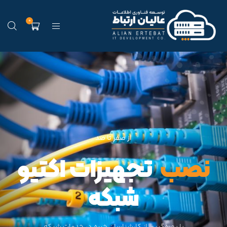
0
از صفر تا صد
را
|
تجهیزات اکتیو شبکه