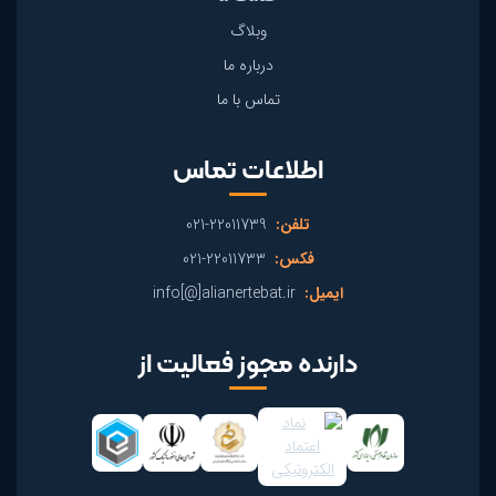
وبلاگ
درباره ما
تماس با ما
اطلاعات تماس
تلفن:
22011739-021
فکس:
22011733-021
ایمیل:
info[@]alianertebat.ir
دارنده مجوز فعالیت از