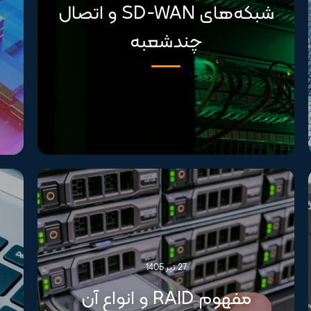
شبکه‌های SD-WAN و اتصال
چندشعبه
27 تیر 1405
مفهوم RAID و انواع آن