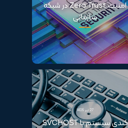
امنیت Zero Trust در شبکه
سازمانی
27 تیر 1405
کندی سیستم با SVCHOST