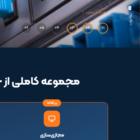
مشاهده بیشتر
یوتیوب
06
05
04
03
02
01
مجموعه کاملی از
پرتقاضا
مجازی‌سازی